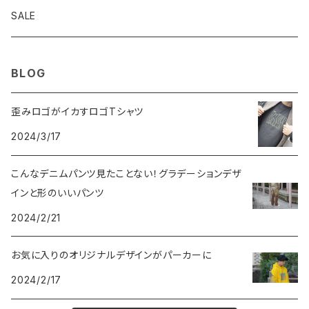
Goodwear
ジャケット
SALE
INTERPLAY
BLOG
歪みロゴがイカすロゴTシャツ
2024/3/17
こんなデニムパンツ見たことない！グラデーションデザ
インと形のいいパンツ
2024/2/21
お気に入りのオリジナルデザインがパーカーに
2024/2/17