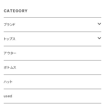
CATEGORY
ブランド
CROSSJAM
トップス
carhartt
Tシャツ
アウター
Dickies
シャツ
ボトムス
Frame
スウェット/パーカー
ハット
OVERALL
ニット/セーター
used