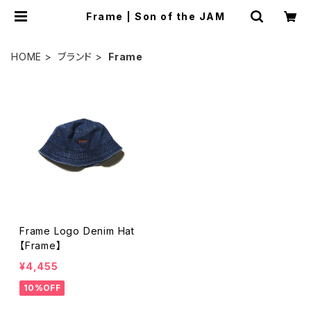
Frame | Son of the JAM
HOME
ブランド
Frame
Frame Logo Denim Hat
【Frame】
¥4,455
10%OFF