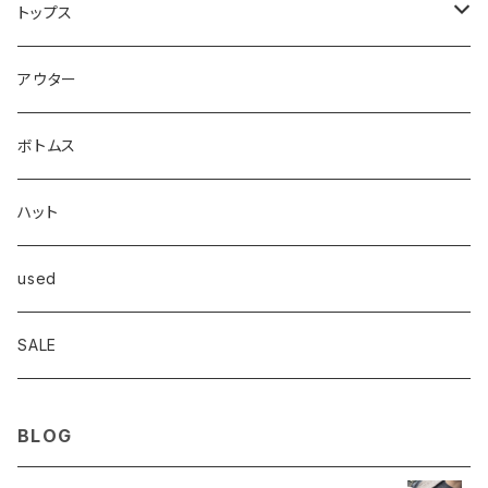
CROSSJAM
トップス
carhartt
Tシャツ
アウター
Dickies
シャツ
ボトムス
Frame
スウェット/パーカー
ハット
OVERALL
ニット/セーター
used
Goodwear
ジャケット
SALE
INTERPLAY
BLOG