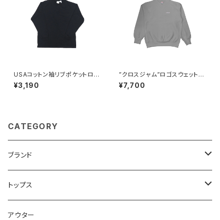
USAコットン袖リブポケットロン
”クロスジャム”ロゴスウェット
T【Goodwear】
【CROSSJAM】
¥3,190
¥7,700
CATEGORY
ブランド
CROSSJAM
トップス
carhartt
Tシャツ
アウター