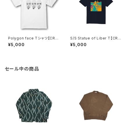
Polygon face Tシャツ【CRO
S/S Statue of Liber T【CRO
SSJAM】
SSJAM】
¥5,000
¥5,000
セール中の商品