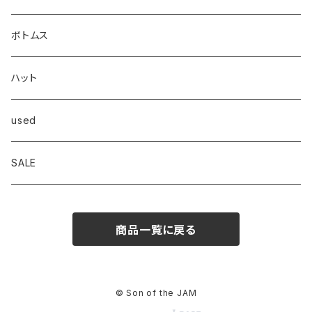
Dickies
シャツ
ボトムス
Frame
スウェット/パーカー
ハット
OVERALL
ニット/セーター
used
Goodwear
ジャケット
SALE
INTERPLAY
商品一覧に戻る
© Son of the JAM