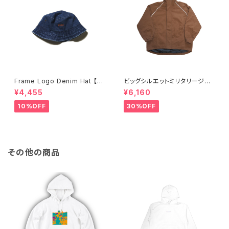
Frame Logo Denim Hat 【Fr
ビッグシルエットミリタリージャ
ame】
ケット
¥4,455
¥6,160
10%OFF
30%OFF
その他の商品