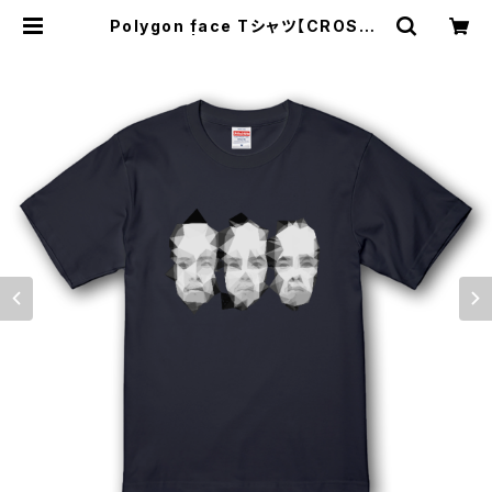
Polygon face Tシャツ【CROSSJ
AM】 | Son of the JAM