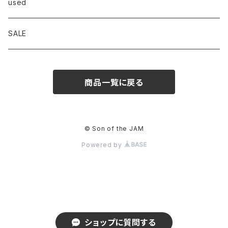
OVERALL
ニット/セーター
used
Goodwear
ジャケット
SALE
INTERPLAY
商品一覧に戻る
© Son of the JAM
Powered by
ショップに質問する