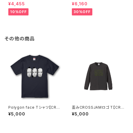
ame】
ケット
¥4,455
¥6,160
10%OFF
30%OFF
その他の商品
Polygon face Tシャツ【CRO
歪みCROSSJAMロゴ T【CRO
SSJAM】
SSJAM】
¥5,000
¥5,000