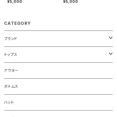
¥5,000
¥5,000
CATEGORY
ブランド
CROSSJAM
トップス
carhartt
Tシャツ
アウター
Dickies
シャツ
ボトムス
Frame
スウェット/パーカー
ハット