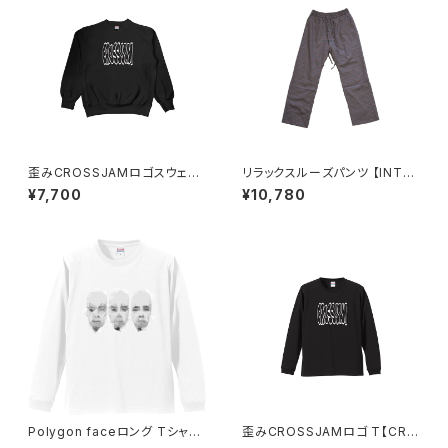
歪みCROSSJAMロゴスウェッ
リラックスルーズパンツ 【INTER
ト【CROSSJAM】
PLAY】ORANGE CHECK(67)
¥7,700
¥10,780
Polygon faceロング Tシャツ
歪みCROSSJAMロゴ T【CRO
【CROSSJAM】
SSJAM】