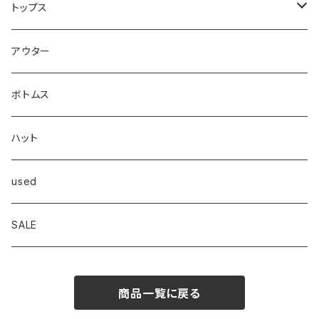
CROSSJAM
トップス
carhartt
Tシャツ
アウター
Dickies
シャツ
ボトムス
Frame
スウェット/パーカー
ハット
OVERALL
ニット/セーター
used
Goodwear
ジャケット
SALE
INTERPLAY
商品一覧に戻る