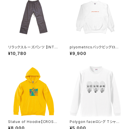
リラックスルーズパンツ 【INTER
plyometricsバックビッグロゴ
PLAY】ORANGE CHECK(67)
スウェット【CROSSJAM】
¥10,780
¥9,900
Statue of Hoodie【CROSSJ
Polygon faceロング Tシャツ
AM】
【CROSSJAM】
¥8,000
¥5,000