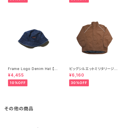
Frame Logo Denim Hat 【Fr
ビッグシルエットミリタリージャ
ame】
ケット
¥4,455
¥6,160
10%OFF
30%OFF
その他の商品