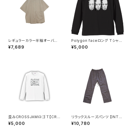
レギュラーカラー半袖オーバー
Polygon faceロング Tシャツ
サイズシャツ【INTERPLAY】
【CROSSJAM】
¥7,689
¥5,000
歪みCROSSJAMロゴ T【CRO
リラックスルーズパンツ 【INTER
SSJAM】
PLAY】ORANGE CHECK(67)
¥5,000
¥10,780