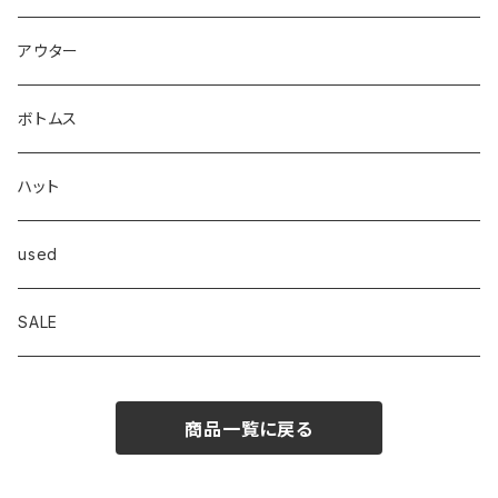
carhartt
Tシャツ
アウター
Dickies
シャツ
ボトムス
Frame
スウェット/パーカー
ハット
OVERALL
ニット/セーター
used
Goodwear
ジャケット
SALE
INTERPLAY
商品一覧に戻る