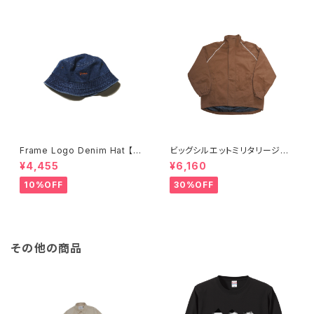
Frame Logo Denim Hat 【Fr
ビッグシルエットミリタリージャ
ame】
ケット
¥4,455
¥6,160
10%OFF
30%OFF
その他の商品