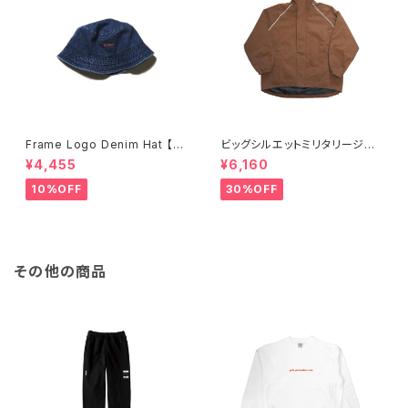
Frame Logo Denim Hat 【Fr
ビッグシルエットミリタリージャ
ame】
ケット
¥4,455
¥6,160
10%OFF
30%OFF
その他の商品