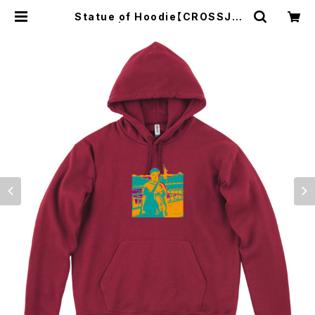
Statue of Hoodie【CROSSJA
M】 | Son of the JAM