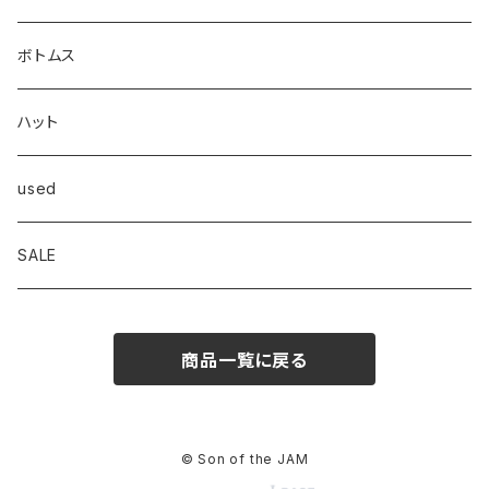
Dickies
シャツ
ボトムス
Frame
スウェット/パーカー
ハット
OVERALL
ニット/セーター
used
Goodwear
ジャケット
SALE
INTERPLAY
商品一覧に戻る
© Son of the JAM