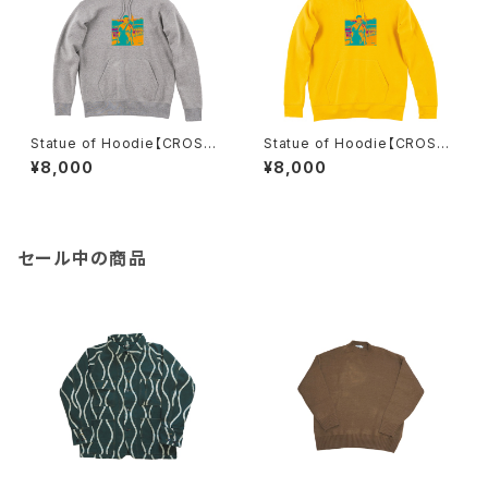
Statue of Hoodie【CROSSJ
Statue of Hoodie【CROSSJ
AM】
AM】
¥8,000
¥8,000
セール中の商品