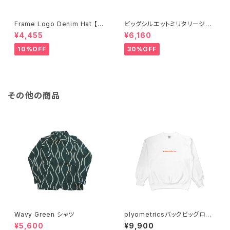
Frame Logo Denim Hat 【Fr
ビッグシルエットミリタリージャ
ame】
ケット
¥4,455
¥6,160
10%OFF
30%OFF
その他の商品
Wavy Green シャツ
plyometricsバックビッグロゴ
スウェット【CROSSJAM】
¥5,600
¥9,900