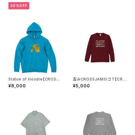
30%OFF
Statue of Hoodie【CROSSJ
歪みCROSSJAMロゴ T【CRO
AM】
SSJAM】
¥8,000
¥5,000