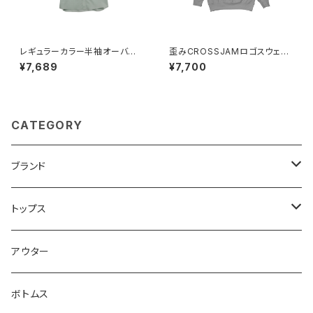
レギュラーカラー半袖オーバー
歪みCROSSJAMロゴスウェッ
サイズシャツ【INTERPLAY】
ト【CROSSJAM】
¥7,689
¥7,700
CATEGORY
ブランド
CROSSJAM
トップス
carhartt
Tシャツ
アウター
Dickies
シャツ
ボトムス