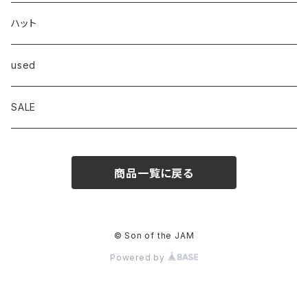
Frame
スウェット/パーカー
ハット
OVERALL
ニット/セーター
used
Goodwear
ジャケット
SALE
INTERPLAY
商品一覧に戻る
© Son of the JAM
Powered by