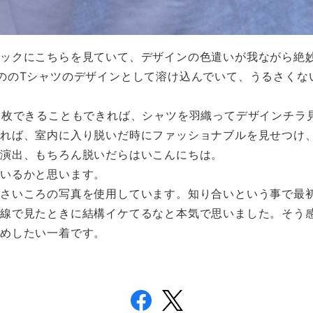
バックにこちらを見ていて、
デザインの色遣いが我ながら絶
ののTシャツのデザインとして溶
け込んでいて、
うるさくな
1枚できることもできれば、
シャツを羽織ってデザインチラ
いれば、
室内に入り脱いだ時にファッショナブルを見せつけ
を演
出、もちろん脱いだらはいこんにちは。
ているかと思います。
さいころの写真を使用しています
。知り合いという事で最
線で見たときに結構イケてるなと
本気で思いました。
そう
すめしたい一着です。